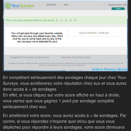
En complétant sérieusement des sondages chaque jour chez Your-
Surveys, vous améliorerez votre réputation chez eux et vous aurez
donc accès à + de sondages.
En effet, si vous cliquez sur votre score affiché en haut à droite,
vous verrez que vous gagnez 1 point par sondage complété
sérieusement chez eux.
En améliorant votre score, vous aurez accès à + de sondages. Par
contre, si vous répondez n'importe quoi et/ou que vous vous
dépêchez pour répondre à leurs sondages, votre score diminuera