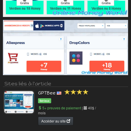
Sites liés à l'article
GPTBee
Sérieux
5+ preuves de paiement
|
40$ /
mois
Accéder au site