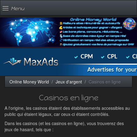
Menu
Online Money World
Jeux d'argent
Casinos en ligne
Casinos en ligne
A l'origine, les casinos étaient des établissements accessibles au
public qui étaient légaux, car ceux-ci étaient contrôlés.
Dans les casinos (et les casinos en ligne), vous trouverez des
jeux de hasard, tels que :