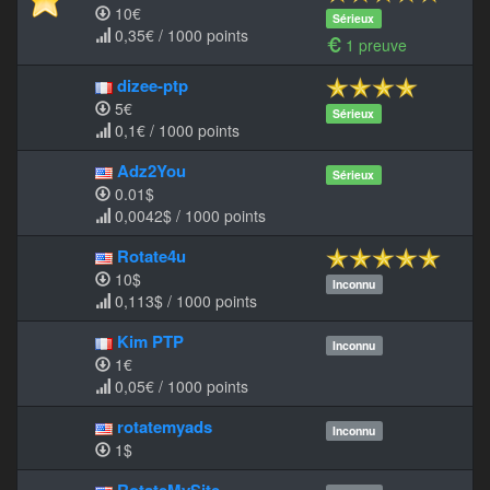
10€
Sérieux
0,35€ / 1000 points
1 preuve
dizee-ptp
5€
Sérieux
0,1€ / 1000 points
Adz2You
Sérieux
0.01$
0,0042$ / 1000 points
Rotate4u
10$
Inconnu
0,113$ / 1000 points
Kim PTP
Inconnu
1€
0,05€ / 1000 points
rotatemyads
Inconnu
1$
RotateMySite