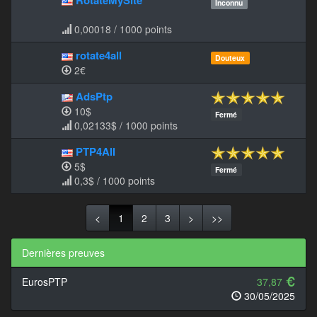
Inconnu
0,00018 / 1000 points
rotate4all
Douteux
2€
AdsPtp
10$
Fermé
0,02133$ / 1000 points
PTP4All
5$
Fermé
0,3$ / 1000 points
<
1
2
3
>
>>
Dernières preuves
EurosPTP
37,87
30/05/2025