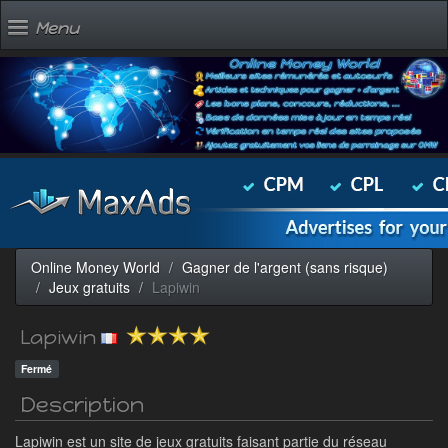
Menu
Online Money World
Gagner de l'argent (sans risque)
Jeux gratuits
Lapiwin
Lapiwin
Fermé
Description
Lapiwin est un site de jeux gratuits faisant partie du réseau