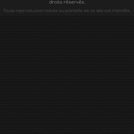
droits réservés.
Toute reproduction totale ou partielle de ce site est interdite.