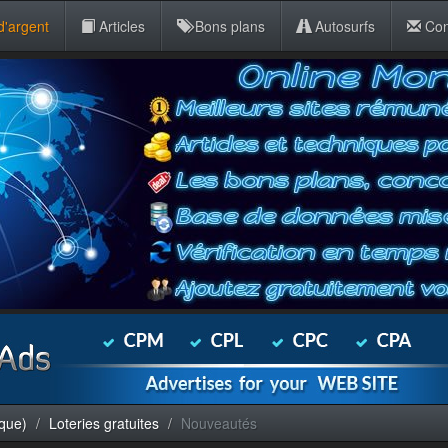
d'argent
Articles
Bons plans
Autosurfs
Con
sque)
Loteries gratuites
Nouveautés