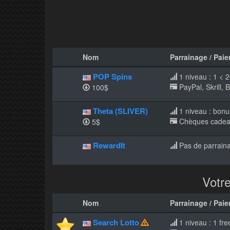
Nom
Parrainage / Pai
POP Spins
1 niveau : 1 < 2
PayPal, Skrill, 
100$
Theta (SLIVER)
1 niveau : bonus
Chèques cadea
5$
RewardIt
Pas de parrain
Votre
Nom
Parrainage / Pai
Search Lotto
1 niveau : 1 fre