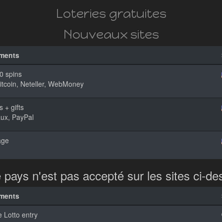
Loteries gratuites
Nouveaux sites
ements
0 spins
Bitcoin, Neteller, WebMoney
 + gifts
ux, PayPal
age
 pays n'est pas accepté sur les sites ci-d
ements
e Lotto entry