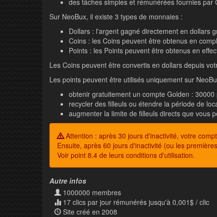
des tâches simples et rémunérées fournies par
Sur NeoBux, il existe 3 types de monnaies :
Dollars : l'argent gagné directement en dollars g
Coins : les Coins peuvent être obtenus en compl
Points : les Points peuvent être obtenus en effec
Les Coins peuvent être convertis en dollars depuis v
Les points peuvent être utilisés uniquement sur NeoBu
obtenir gratuitement un compte Golden : 30000 p
recycler des filleuls ou étendre la période de loca
augmenter la limite de filleuls directs que vous 
Attention : après 30 jours d'inactivité, votre co
Ensuite, après 60 jours d'inactivité (ou les premièr
Voir point 8.4 de leurs conditions d'utilisation.
Autre infos
1000000 membres
17 clics par jour rémunérés jusqu'à 0,001$ / clic
Site créé en 2008