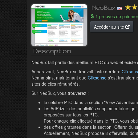
NeoBux
1 preuves de paieme
Accéder au site
Description
NeoBux fait partie des meilleurs PTC du web et existe
Auparavant, NeoBux se trouvait juste derrière
Clixsen
Néanmoins, maintenant que
Clixsense
s'est transform
sites de clics rémunérés.
Sur NeoBux, vous trouverez :
le célèbre PTC dans la section "View Advertiseme
les AdPrize : des publicités supplémentaires qui 
proposées sur tous les PTC.
Pour chaque clic effectué dans le PTC, vous obti
des offres gratuites dans la section "Offers" du si
Actuellement, NeoBux propose 8 offerwalls, dont 