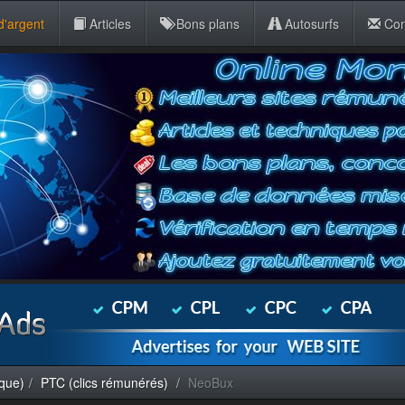
d'argent
Articles
Bons plans
Autosurfs
Con
sque)
PTC (clics rémunérés)
NeoBux