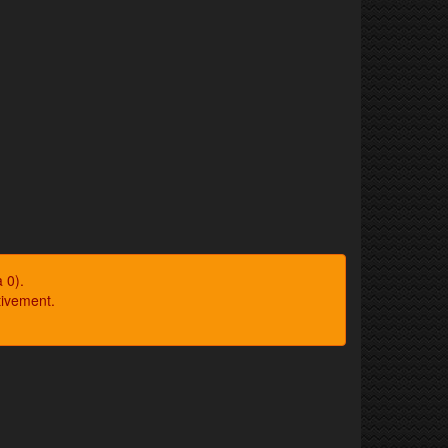
 0).
tivement.