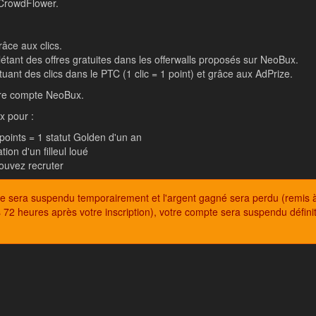
 CrowdFlower.
râce aux clics.
étant des offres gratuites dans les offerwalls proposés sur NeoBux.
tuant des clics dans le PTC (1 clic = 1 point) et grâce aux AdPrize.
otre compte NeoBux.
x pour :
oints = 1 statut Golden d'un an
tion d'un filleul loué
pouvez recruter
mpte sera suspendu temporairement et l'argent gagné sera perdu (remis à
es 72 heures après votre inscription), votre compte sera suspendu défini