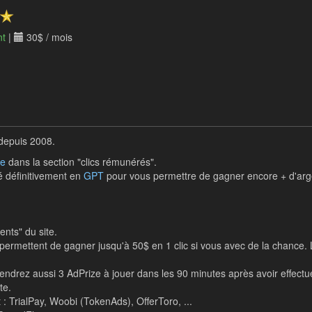
nt
|
30$ / mois
 depuis 2008.
se
dans la section "clics rémunérés".
é définitivement en
GPT
pour vous permettre de gagner encore + d'arg
nts" du site.
permettent de gagner jusqu'à 50$ en 1 clic si vous avec de la chance. Le
endrez aussi 3 AdPrize à jouer dans les 90 minutes après avoir effectu
te.
: TrialPay, Woobi (TokenAds), OfferToro, ...