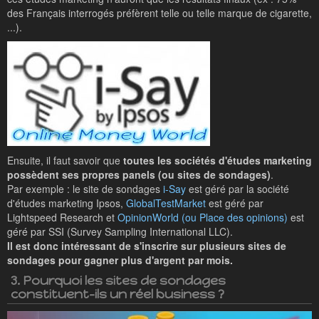
des Français interrogés préfèrent telle ou telle marque de cigarette,
...).
Ensuite, il faut savoir que
toutes les sociétés d'études marketing
possèdent ses propres panels (ou sites de sondages)
.
Par exemple : le site de sondages
i-Say
est géré par la société
d'études marketing Ipsos,
GlobalTestMarket
est géré par
Lightspeed Research et
OpinionWorld (ou Place des opinions)
est
géré par SSI (Survey Sampling International LLC).
Il est donc intéressant de s'inscrire sur plusieurs sites de
sondages pour gagner plus d'argent par mois.
3. Pourquoi les sites de sondages
constituent-ils un réel business ?