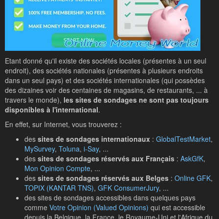
Etant donné qu'il existe des sociétés locales (présentes à un seul
endroit), des sociétés nationales (présentes à plusieurs endroits
dans un seul pays) et des sociétés internationales (qui possèdes
des dizaines voir des centaines de magasins, de restaurants, ... à
travers le monde),
les sites de sondages ne sont pas toujours
disponibles à l'international
.
En effet, sur Internet, vous trouverez :
des
sites de sondages internationaux
:
GlobalTestMarket
,
MySurvey
,
Toluna
,
i-Say
, ...
des
sites de sondages réservés aux Français
:
AskGfK
,
Mon Opinion Compte
, ...
des
sites de sondages réservés aux Belges
:
Online GFK
,
TOPIX (KANTAR TNS)
,
GFK ConsumerJury
, ...
des sites de sondages accessibles dans quelques pays
comme
Votre Opinion (Valued Opinions)
qui est accessible
depuis la Belgique, la France, le Royaume-Uni et l'Afrique du