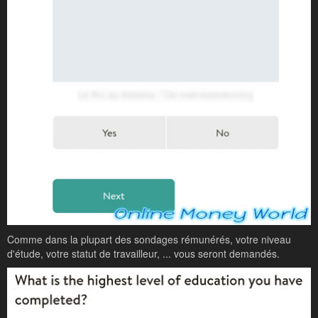
Comme dans la plupart des sondages rémunérés, votre niveau
d'étude, votre statut de travailleur, ... vous seront demandés.