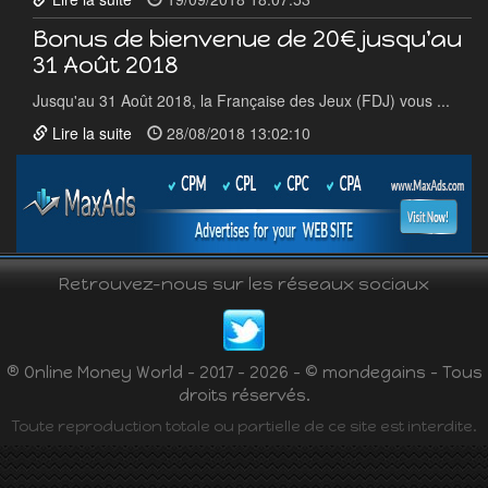
Bonus de bienvenue de 20€ jusqu'au
31 Août 2018
Jusqu'au 31 Août 2018, la Française des Jeux (FDJ) vous ...
Lire la suite
28/08/2018 13:02:10
Retrouvez-nous sur les réseaux sociaux
® Online Money World - 2017 - 2026 - © mondegains - Tous
droits réservés.
Toute reproduction totale ou partielle de ce site est interdite.