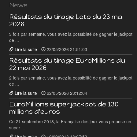
News
Résultats du tirage Loto du 23 mai
2026
3 fois par semaine, vous avez la possibilité de gagner le jackpot
de ...
Lire la suite
23/05/2026 21:51:03
Résultats du tirage EuroMillions du
22 mai 2026
2 fois par semaine, vous avez la possibilité de gagner le jackpot
de ...
Lire la suite
22/05/2026 23:12:04
EuroMillions super jackpot de 130
millions d'euros
Ce 21 septembre 2018, la Française des jeux vous propose un
super ...
Lire la suite
19/09/2018 18:07:53