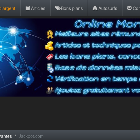
d'argent
Articles
Bons plans
Autosurfs
Con
yantes
Jackpot.com