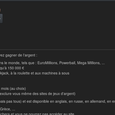
ez gagner de l'argent :
ns le monde, tels que : EuroMillions, Powerball, Mega Millions, ...
squ'à 150 000 €
kjack, à la roulette et aux machines à sous
u mois (au choix)
exclure vous même des sites de jeux d'argent)
 pas tous) et est disponible en anglais, en russe, en allemand, en esp
Grèce, ...
ffichera et vous ne pourrez pas accéder au site.