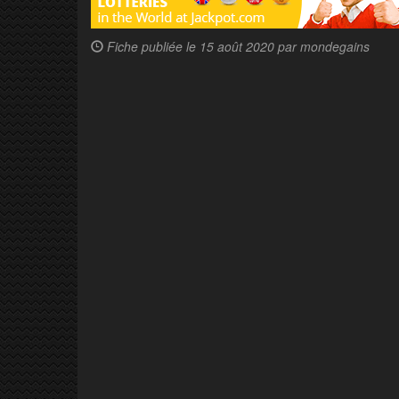
Fiche publiée le
15 août 2020 par
mondegains