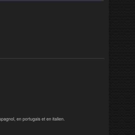
agnol, en portugais et en italien.