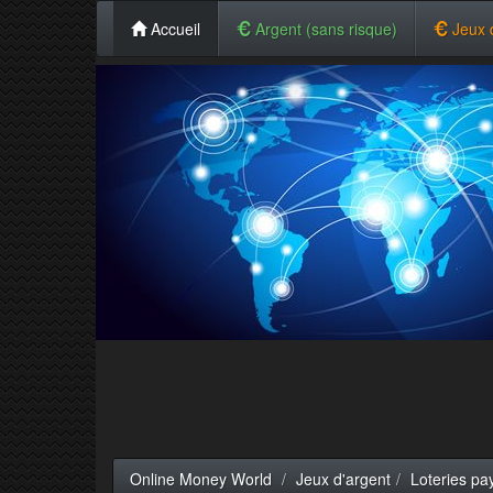
Accueil
Argent (sans risque)
Jeux 
Online Money World
Jeux d'argent
Loteries pa