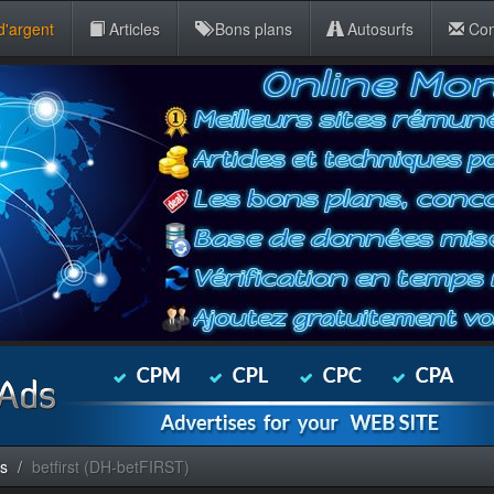
d'argent
Articles
Bons plans
Autosurfs
Con
fs
betfirst (DH-betFIRST)