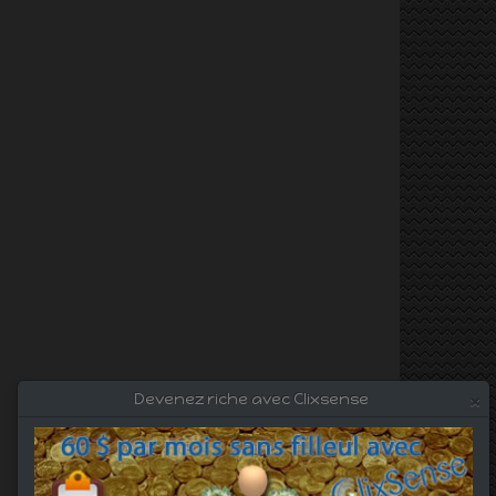
×
Devenez riche avec Clixsense