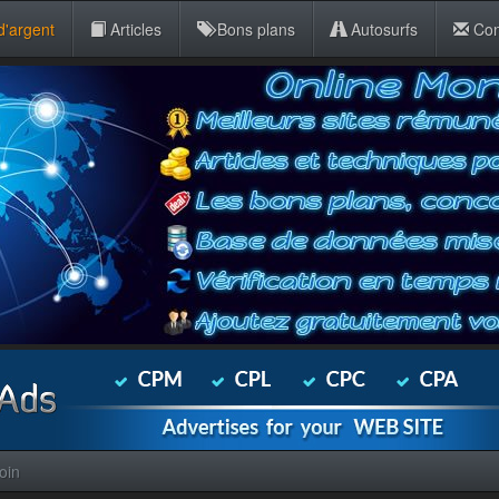
d'argent
Articles
Bons plans
Autosurfs
Con
oin