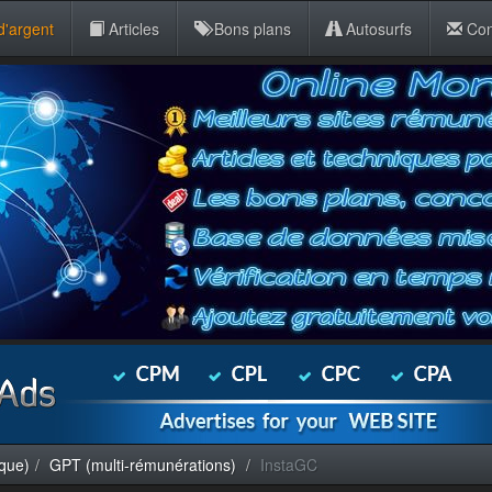
d'argent
Articles
Bons plans
Autosurfs
Con
sque)
GPT (multi-rémunérations)
InstaGC