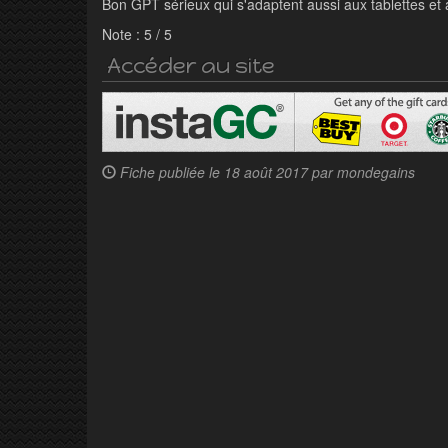
Bon GPT sérieux qui s'adaptent aussi aux tablettes e
Note :
5
/
5
Accéder au site
Fiche publiée le
18 août 2017 par
mondegains