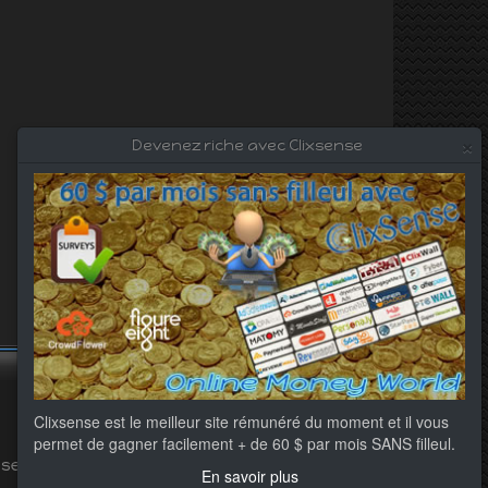
×
Devenez riche avec Clixsense
Clixsense est le meilleur site rémunéré du moment et il vous
permet de gagner facilement + de 60 $ par mois SANS filleul.
éservés.
En savoir plus