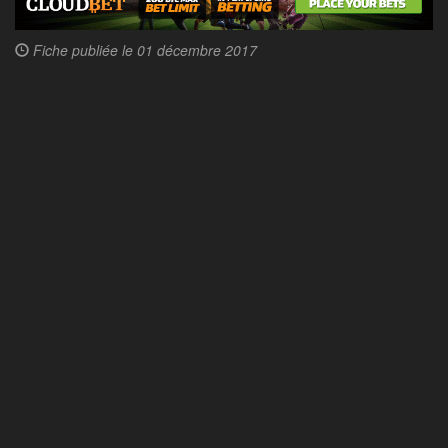
Fiche publiée le
01 décembre 2017