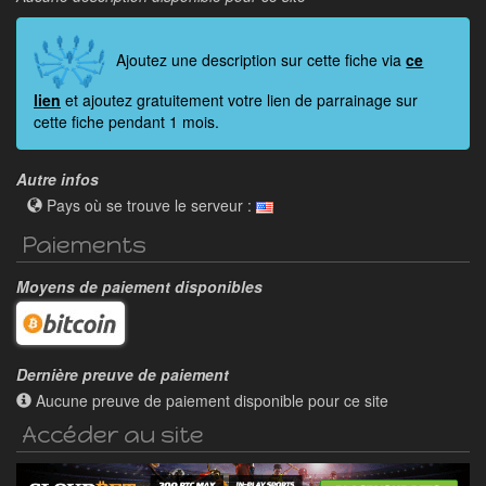
Ajoutez une description sur cette fiche via
ce
lien
et ajoutez gratuitement votre lien de parrainage sur
cette fiche pendant 1 mois.
Autre infos
Pays où se trouve le serveur :
Paiements
Moyens de paiement disponibles
Dernière preuve de paiement
Aucune preuve de paiement disponible pour ce site
Accéder au site