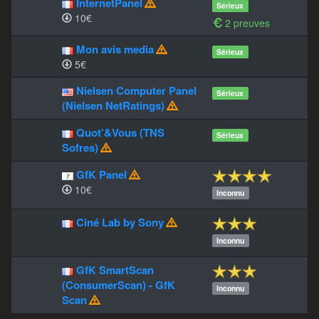
InternetPanel
Sérieux
10€
2 preuves
Mon avis media
Sérieux
5€
Nielsen Computer Panel
Sérieux
(Nielsen NetRatings)
Quot’&Vous (TNS
Sérieux
Sofres)
GfK Panel
10€
Inconnu
Ciné Lab by Sony
Inconnu
GfK SmartScan
(ConsumerScan) - GfK
Inconnu
Scan