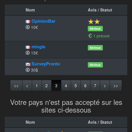
Nom
Avis / Statut
OpinionBar
10€
Sérieux
1 preuve
mingle
Sérieux
15€
SurveyPronto
Sérieux
30$
<<
<
1
2
3
4
5
6
7
>
>>
Votre pays n'est pas accepté sur les
sites ci-dessous
Nom
Avis / Statut