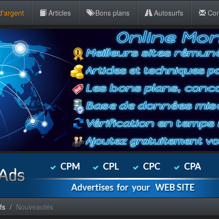
d'argent
Articles
Bons plans
Autosurfs
Con
fs
Nouveautés