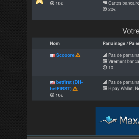
Cartes bancaire
10€
20€
Votre
Nom
Parrainage / Pai
Scooore
Pas de parrain
Virement banca
10
betfirst (DH-
Pas de parrain
betFIRST)
Hipay Wallet, Net
10€