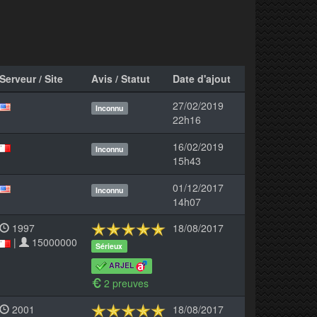
Serveur / Site
Avis / Statut
Date d'ajout
27/02/2019
Inconnu
22h16
16/02/2019
Inconnu
15h43
01/12/2017
Inconnu
14h07
1997
18/08/2017
|
15000000
Sérieux
ARJEL
2 preuves
2001
18/08/2017