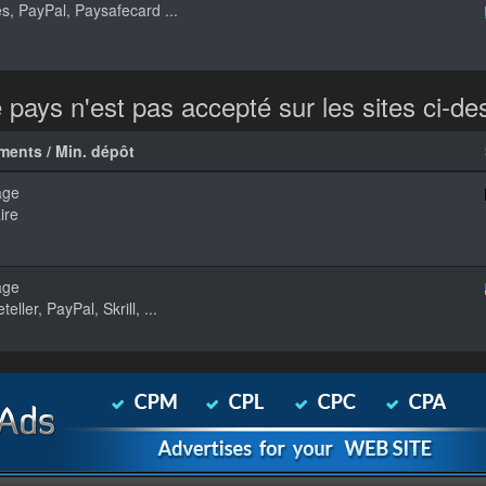
s, PayPal, Paysafecard ...
 pays n'est pas accepté sur les sites ci-d
ements / Min. dépôt
age
ire
age
eller, PayPal, Skrill, ...