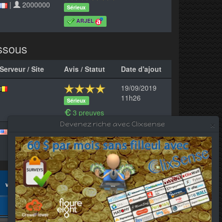
|
2000000
Sérieux
ARJEL
essous
Serveur / Site
Avis / Statut
Date d'ajout
19/09/2019
11h26
Sérieux
3 preuves
×
Devenez riche avec Clixsense
30/07/2018
Inconnu
12h21